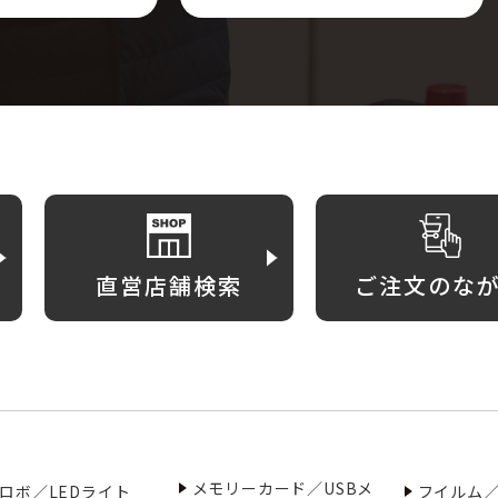
直営店舗検索
ご注文のな
メモリーカード／USBメ
ロボ／LEDライト
フイルム