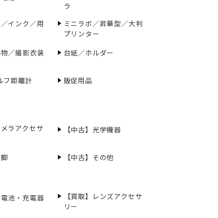
ラ
ー／インク／用
ミニラボ／昇華型／大判
プリンター
小物／撮影衣装
台紙／ホルダー
ルフ距離計
販促用品
カメラアクセサ
【中古】光学機器
三脚
【中古】その他
【買取】レンズアクセサ
充電池・充電器
リー