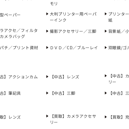
モリ
大判プリンター用ペーパ
プリンタ
型ペーパー
ーインク
紙
ラアクセ／フィルタ
撮影アクセサリー／三脚
背景紙／
カメラバッグ
パチ／プリント資材
ＤＶＤ／CD／ブルーレイ
双眼鏡/ゴ
【中古】
古】アクションカム
【中古】レンズ
リー
古】筆記具
【中古】三脚
【中古】
【買取】カメラアクセサ
取】レンズ
【買取】
リー