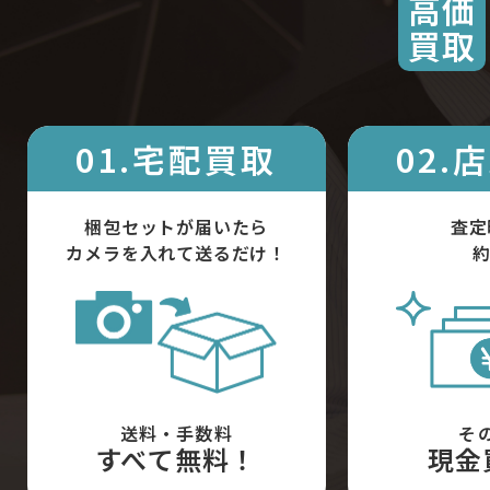
高価
買取
01.宅配買取
02.
梱包セットが届いたら
査定
カメラを入れて送るだけ！
約
送料・手数料
そ
すべて無料！
現金