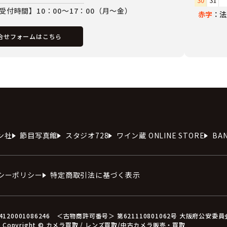
受付時間】10：00～17：00（月～金）
赤字
：法
合せフォームはこちら
ン社
節目写真館
スタジオ728
ワイン蔵 ONLINE STORE
BA
シーポリシー
特定商取引法に基づく表示
0001086246 ＜古物商許可番号＞ 第621110801062号 大阪府公安委
Copyright © カメラ買取 / レンズ買取/中古カメラ販売・買取