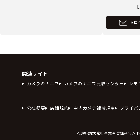
【
お問
関連サイト
カメラのナニワ
カメラのナニワ買取センター
レモ
会社概要
店舗規約
中古カメラ補償規定
プライバ
＜適格請求発行事業者登録番号＞T412