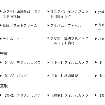
カラー印画紙薬品／ミニ
ミニラボ用インクジェッ
昇華
ラボ消耗品
ト用紙インク
カメ
額縁／フォトフレーム
アルバム／ファイル
ー／
ひな段／証明写真／スク
ラミネート
ハメ
ールフォト資材
中古
【中古】デジタルカメラ
【中古】フィルムカメラ
【中
【中古】バッグ
【中古】鉄道模型
【中
買取
【買取】デジタルカメラ
【買取】フィルムカメラ
【買