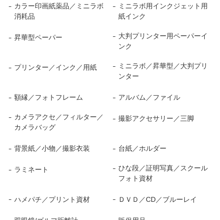
カラー印画紙薬品／ミニラボ
ミニラボ用インクジェット用
消耗品
紙インク
大判プリンター用ペーパーイ
昇華型ペーパー
ンク
ミニラボ／昇華型／大判プリ
プリンター／インク／用紙
ンター
額縁／フォトフレーム
アルバム／ファイル
カメラアクセ／フィルター／
撮影アクセサリー／三脚
カメラバッグ
背景紙／小物／撮影衣装
台紙／ホルダー
ひな段／証明写真／スクール
ラミネート
フォト資材
ハメパチ／プリント資材
ＤＶＤ／CD／ブルーレイ