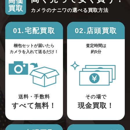
高価
買取
カメラのナニワの選べる買取方法
01.宅配買取
02.店頭買取
梱包セットが届いたら
査定時間は
カメラを入れて送るだけ！
約5分
送料・手数料
その場で
すべて無料！
現金買取！