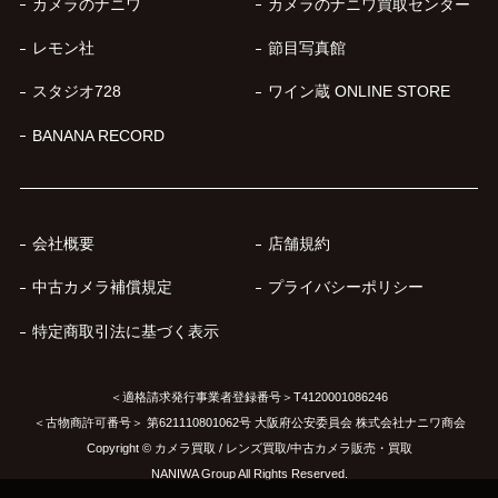
カメラのナニワ
カメラのナニワ買取センター
レモン社
節目写真館
スタジオ728
ワイン蔵 ONLINE STORE
BANANA RECORD
会社概要
店舗規約
中古カメラ補償規定
プライバシーポリシー
特定商取引法に基づく表示
＜適格請求発行事業者登録番号＞T4120001086246
＜古物商許可番号＞ 第621110801062号 大阪府公安委員会 株式会社ナニワ商会
Copyright © カメラ買取 / レンズ買取/中古カメラ販売・買取
NANIWA Group All Rights Reserved.