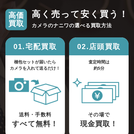
高く売って安く買う！
高価
買取
カメラのナニワの選べる買取方法
01.宅配買取
02.店頭買取
梱包セットが届いたら
査定時間は
カメラを入れて送るだけ！
約5分
送料・手数料
その場で
すべて無料！
現金買取！