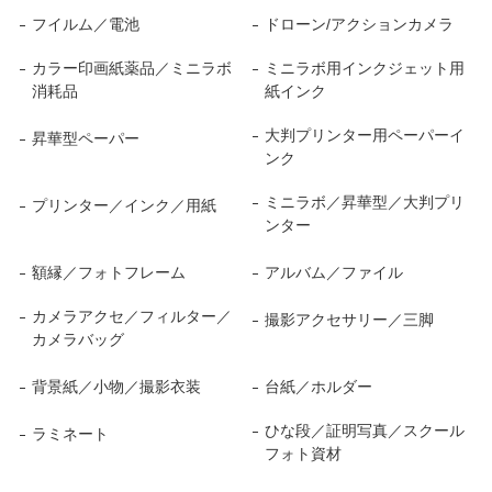
フイルム／電池
ドローン/アクションカメラ
カラー印画紙薬品／ミニラボ
ミニラボ用インクジェット用
消耗品
紙インク
大判プリンター用ペーパーイ
昇華型ペーパー
ンク
ミニラボ／昇華型／大判プリ
プリンター／インク／用紙
ンター
額縁／フォトフレーム
アルバム／ファイル
カメラアクセ／フィルター／
撮影アクセサリー／三脚
カメラバッグ
背景紙／小物／撮影衣装
台紙／ホルダー
ひな段／証明写真／スクール
ラミネート
フォト資材