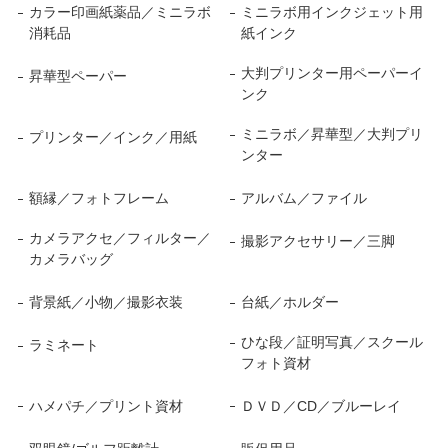
カラー印画紙薬品／ミニラボ
ミニラボ用インクジェット用
消耗品
紙インク
大判プリンター用ペーパーイ
昇華型ペーパー
ンク
ミニラボ／昇華型／大判プリ
プリンター／インク／用紙
ンター
額縁／フォトフレーム
アルバム／ファイル
カメラアクセ／フィルター／
撮影アクセサリー／三脚
カメラバッグ
背景紙／小物／撮影衣装
台紙／ホルダー
ひな段／証明写真／スクール
ラミネート
フォト資材
ハメパチ／プリント資材
ＤＶＤ／CD／ブルーレイ