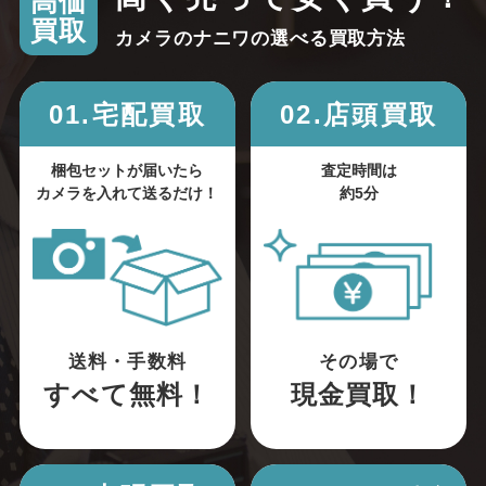
高価
買取
カメラのナニワの選べる買取方法
01.宅配買取
02.店頭買取
梱包セットが届いたら
査定時間は
カメラを入れて送るだけ！
約5分
送料・手数料
その場で
すべて無料！
現金買取！