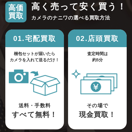
高く売って安く買う！
高価
買取
カメラのナニワの選べる買取方法
01.宅配買取
02.店頭買取
梱包セットが届いたら
査定時間は
カメラを入れて送るだけ！
約5分
送料・手数料
その場で
すべて無料！
現金買取！