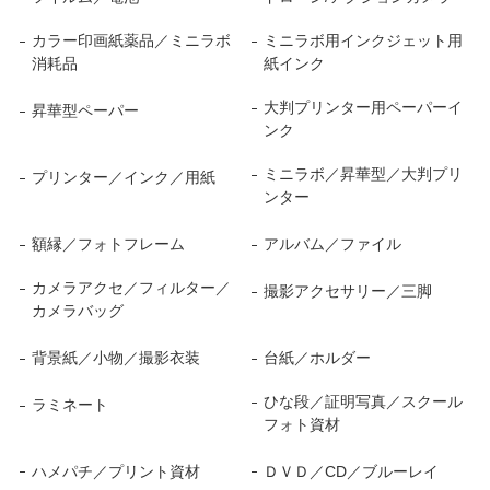
カラー印画紙薬品／ミニラボ
ミニラボ用インクジェット用
消耗品
紙インク
大判プリンター用ペーパーイ
昇華型ペーパー
ンク
ミニラボ／昇華型／大判プリ
プリンター／インク／用紙
ンター
額縁／フォトフレーム
アルバム／ファイル
カメラアクセ／フィルター／
撮影アクセサリー／三脚
カメラバッグ
背景紙／小物／撮影衣装
台紙／ホルダー
ひな段／証明写真／スクール
ラミネート
フォト資材
ハメパチ／プリント資材
ＤＶＤ／CD／ブルーレイ