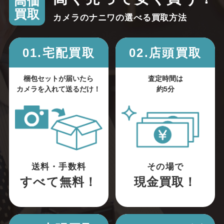
高価
買取
カメラのナニワの選べる買取方法
01.宅配買取
02.店頭買取
梱包セットが届いたら
査定時間は
カメラを入れて送るだけ！
約5分
送料・手数料
その場で
すべて無料！
現金買取！