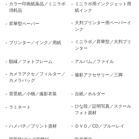
カラー印画紙薬品／ミニラボ
ミニラボ用インクジェット用
消耗品
紙インク
大判プリンター用ペーパーイ
昇華型ペーパー
ンク
ミニラボ／昇華型／大判プリ
プリンター／インク／用紙
ンター
額縁／フォトフレーム
アルバム／ファイル
カメラアクセ／フィルター／
撮影アクセサリー／三脚
カメラバッグ
背景紙／小物／撮影衣装
台紙／ホルダー
ひな段／証明写真／スクール
ラミネート
フォト資材
ハメパチ／プリント資材
ＤＶＤ／CD／ブルーレイ