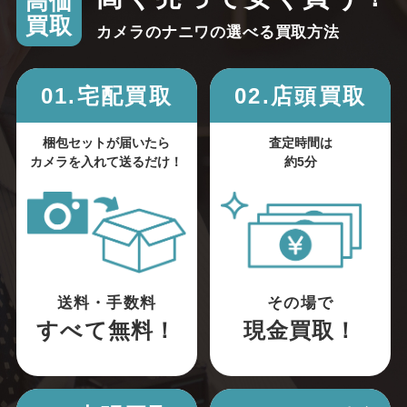
高価
買取
カメラのナニワの選べる買取方法
01.宅配買取
02.店頭買取
梱包セットが届いたら
査定時間は
カメラを入れて送るだけ！
約5分
送料・手数料
その場で
すべて無料！
現金買取！