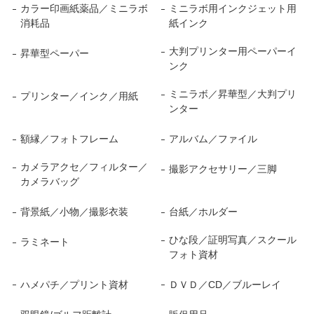
カラー印画紙薬品／ミニラボ
ミニラボ用インクジェット用
消耗品
紙インク
大判プリンター用ペーパーイ
昇華型ペーパー
ンク
ミニラボ／昇華型／大判プリ
プリンター／インク／用紙
ンター
額縁／フォトフレーム
アルバム／ファイル
カメラアクセ／フィルター／
撮影アクセサリー／三脚
カメラバッグ
背景紙／小物／撮影衣装
台紙／ホルダー
ひな段／証明写真／スクール
ラミネート
フォト資材
ハメパチ／プリント資材
ＤＶＤ／CD／ブルーレイ