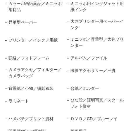
カラー印画紙薬品／ミニラボ
ミニラボ用インクジェット用
消耗品
紙インク
大判プリンター用ペーパーイ
昇華型ペーパー
ンク
ミニラボ／昇華型／大判プリ
プリンター／インク／用紙
ンター
額縁／フォトフレーム
アルバム／ファイル
カメラアクセ／フィルター／
撮影アクセサリー／三脚
カメラバッグ
背景紙／小物／撮影衣装
台紙／ホルダー
ひな段／証明写真／スクール
ラミネート
フォト資材
ハメパチ／プリント資材
ＤＶＤ／CD／ブルーレイ