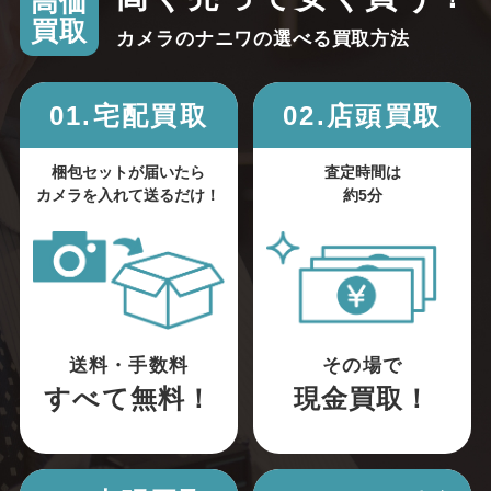
高価
買取
カメラのナニワの選べる買取方法
01.宅配買取
02.店頭買取
梱包セットが届いたら
査定時間は
カメラを入れて送るだけ！
約5分
送料・手数料
その場で
すべて無料！
現金買取！