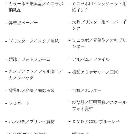
カラー印画紙薬品／ミニラボ
ミニラボ用インクジェット用
消耗品
紙インク
大判プリンター用ペーパーイ
昇華型ペーパー
ンク
ミニラボ／昇華型／大判プリ
プリンター／インク／用紙
ンター
額縁／フォトフレーム
アルバム／ファイル
カメラアクセ／フィルター／
撮影アクセサリー／三脚
カメラバッグ
背景紙／小物／撮影衣装
台紙／ホルダー
ひな段／証明写真／スクール
ラミネート
フォト資材
ハメパチ／プリント資材
ＤＶＤ／CD／ブルーレイ