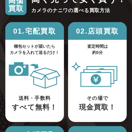
高価
買取
カメラのナニワの選べる買取方法
01.宅配買取
02.店頭買取
梱包セットが届いたら
査定時間は
カメラを入れて送るだけ！
約5分
送料・手数料
その場で
すべて無料！
現金買取！