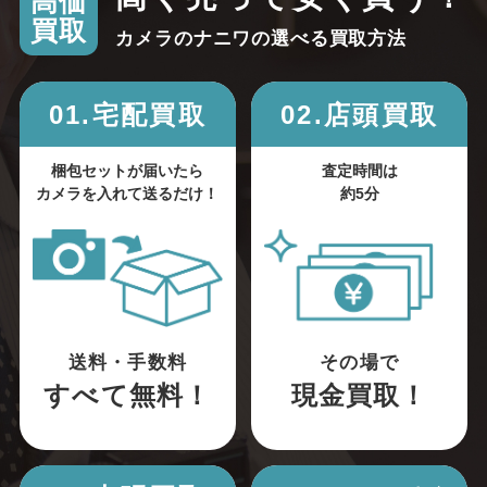
高価
買取
カメラのナニワの選べる買取方法
01.宅配買取
02.店頭買取
梱包セットが届いたら
査定時間は
カメラを入れて送るだけ！
約5分
送料・手数料
その場で
すべて無料！
現金買取！