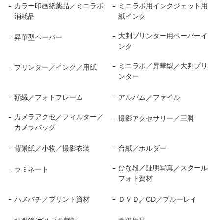
カラー印画紙薬品／ミニラボ
ミニラボ用インクジェット用
消耗品
紙インク
大判プリンター用ペーパーイ
昇華型ペーパー
ンク
ミニラボ／昇華型／大判プリ
プリンター／インク／用紙
ンター
額縁／フォトフレーム
アルバム／ファイル
カメラアクセ／フィルター／
撮影アクセサリー／三脚
カメラバッグ
背景紙／小物／撮影衣装
台紙／ホルダー
ひな段／証明写真／スクール
ラミネート
フォト資材
ハメパチ／プリント資材
ＤＶＤ／CD／ブルーレイ