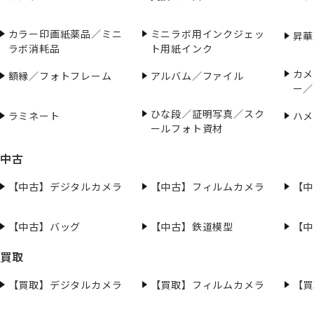
カラー印画紙薬品／ミニ
ミニラボ用インクジェッ
昇華
ラボ消耗品
ト用紙インク
カメ
額縁／フォトフレーム
アルバム／ファイル
ー／
ひな段／証明写真／スク
ラミネート
ハメ
ールフォト資材
中古
【中古】デジタルカメラ
【中古】フィルムカメラ
【中
【中古】バッグ
【中古】鉄道模型
【中
買取
【買取】デジタルカメラ
【買取】フィルムカメラ
【買