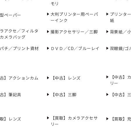
モリ
大判プリンター用ペーパ
プリンタ
型ペーパー
ーインク
紙
ラアクセ／フィルタ
撮影アクセサリー／三脚
背景紙／
カメラバッグ
パチ／プリント資材
ＤＶＤ／CD／ブルーレイ
双眼鏡/ゴ
【中古】
古】アクションカム
【中古】レンズ
リー
古】筆記具
【中古】三脚
【中古】
【買取】カメラアクセサ
取】レンズ
【買取】
リー