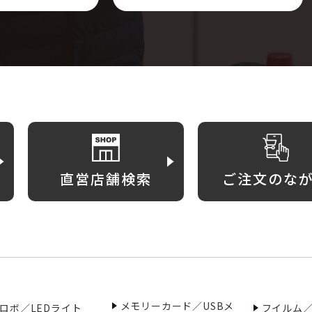
直営店舗検索
ご注文のな
メモリーカード／USBメ
ロボ／LEDライト
フイルム