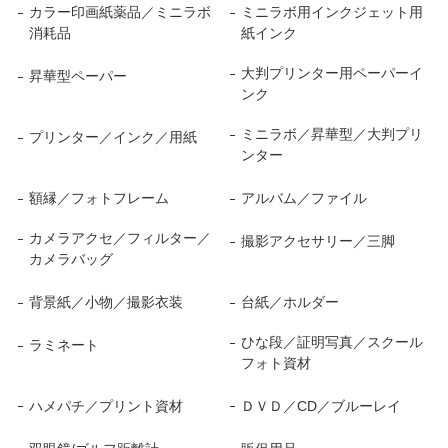
カラー印画紙薬品／ミニラボ
ミニラボ用インクジェット用
消耗品
紙インク
大判プリンター用ペーパーイ
昇華型ペーパー
ンク
ミニラボ／昇華型／大判プリ
プリンター／インク／用紙
ンター
額縁／フォトフレーム
アルバム／ファイル
カメラアクセ／フィルター／
撮影アクセサリー／三脚
カメラバッグ
背景紙／小物／撮影衣装
台紙／ホルダー
ひな段／証明写真／スクール
ラミネート
フォト資材
ハメパチ／プリント資材
ＤＶＤ／CD／ブルーレイ