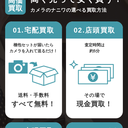
高価
買取
カメラのナニワの選べる買取方法
01.宅配買取
02.店頭買取
梱包セットが届いたら
査定時間は
カメラを入れて送るだけ！
約5分
送料・手数料
その場で
すべて無料！
現金買取！