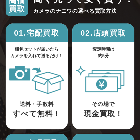
高価
買取
カメラのナニワの選べる買取方法
01.宅配買取
02.店頭買取
梱包セットが届いたら
査定時間は
カメラを入れて送るだけ！
約5分
送料・手数料
その場で
すべて無料！
現金買取！