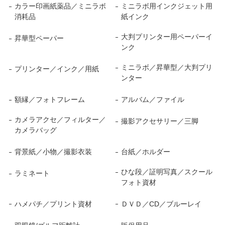
カラー印画紙薬品／ミニラボ
ミニラボ用インクジェット用
消耗品
紙インク
大判プリンター用ペーパーイ
昇華型ペーパー
ンク
ミニラボ／昇華型／大判プリ
プリンター／インク／用紙
ンター
額縁／フォトフレーム
アルバム／ファイル
カメラアクセ／フィルター／
撮影アクセサリー／三脚
カメラバッグ
背景紙／小物／撮影衣装
台紙／ホルダー
ひな段／証明写真／スクール
ラミネート
フォト資材
ハメパチ／プリント資材
ＤＶＤ／CD／ブルーレイ