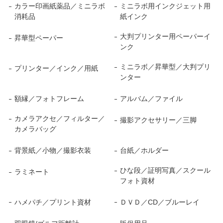
カラー印画紙薬品／ミニラボ
ミニラボ用インクジェット用
消耗品
紙インク
大判プリンター用ペーパーイ
昇華型ペーパー
ンク
ミニラボ／昇華型／大判プリ
プリンター／インク／用紙
ンター
額縁／フォトフレーム
アルバム／ファイル
カメラアクセ／フィルター／
撮影アクセサリー／三脚
カメラバッグ
背景紙／小物／撮影衣装
台紙／ホルダー
ひな段／証明写真／スクール
ラミネート
フォト資材
ハメパチ／プリント資材
ＤＶＤ／CD／ブルーレイ