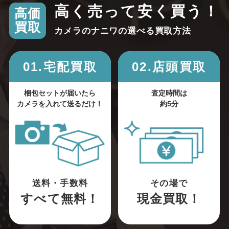
高く売って安く買う！
高価
買取
カメラのナニワの選べる買取方法
01.宅配買取
02.店頭買取
梱包セットが届いたら
査定時間は
カメラを入れて送るだけ！
約5分
送料・手数料
その場で
すべて無料！
現金買取！