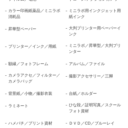
カラー印画紙薬品／ミニラボ
ミニラボ用インクジェット用
消耗品
紙インク
大判プリンター用ペーパーイ
昇華型ペーパー
ンク
ミニラボ／昇華型／大判プリ
プリンター／インク／用紙
ンター
額縁／フォトフレーム
アルバム／ファイル
カメラアクセ／フィルター／
撮影アクセサリー／三脚
カメラバッグ
背景紙／小物／撮影衣装
台紙／ホルダー
ひな段／証明写真／スクール
ラミネート
フォト資材
ハメパチ／プリント資材
ＤＶＤ／CD／ブルーレイ