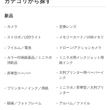
カテゴリから探す
新品
カメラ
交換レンズ
ストロボ／LEDライト
メモリーカード／USBメモリ
フイルム／電池
ドローン/アクションカメラ
カラー印画紙薬品／ミニラボ
ミニラボ用インクジェット用
消耗品
紙インク
大判プリンター用ペーパーイ
昇華型ペーパー
ンク
ミニラボ／昇華型／大判プリ
プリンター／インク／用紙
ンター
額縁／フォトフレーム
アルバム／ファイル