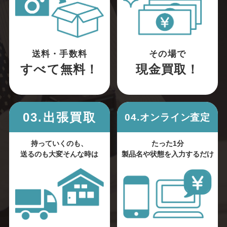
送料・手数料
その場で
すべて無料！
現金買取！
03.出張買取
04.オンライン査定
持っていくのも、
たった1分
送るのも大変そんな時は
製品名や状態を入力するだけ