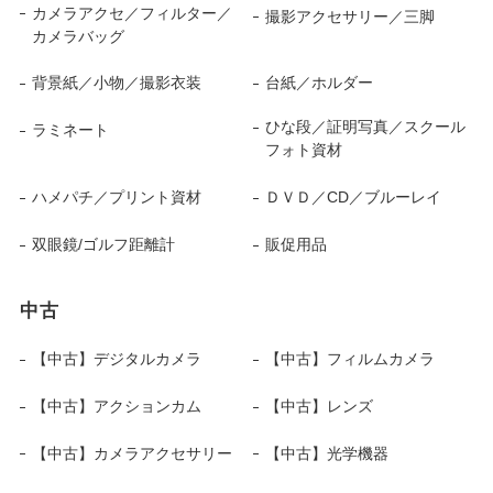
カメラアクセ／フィルター／
撮影アクセサリー／三脚
カメラバッグ
背景紙／小物／撮影衣装
台紙／ホルダー
ひな段／証明写真／スクール
ラミネート
フォト資材
ハメパチ／プリント資材
ＤＶＤ／CD／ブルーレイ
双眼鏡/ゴルフ距離計
販促用品
中古
【中古】デジタルカメラ
【中古】フィルムカメラ
【中古】アクションカム
【中古】レンズ
【中古】カメラアクセサリー
【中古】光学機器