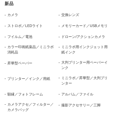
新品
カメラ
交換レンズ
ストロボ／LEDライト
メモリーカード／USBメモリ
フイルム／電池
ドローン/アクションカメラ
カラー印画紙薬品／ミニラボ
ミニラボ用インクジェット用
消耗品
紙インク
大判プリンター用ペーパーイ
昇華型ペーパー
ンク
ミニラボ／昇華型／大判プリ
プリンター／インク／用紙
ンター
額縁／フォトフレーム
アルバム／ファイル
カメラアクセ／フィルター／
撮影アクセサリー／三脚
カメラバッグ