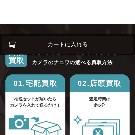
カートに入れる
高く売って安く買う！
高価
買取
カメラのナニワの選べる買取方法
01.宅配買取
02.店頭買取
梱包セットが届いたら
査定時間は
カメラを入れて送るだけ！
約5分