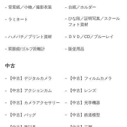
背景紙／小物／撮影衣装
台紙／ホルダー
ひな段／証明写真／スクール
ラミネート
フォト資材
ハメパチ／プリント資材
ＤＶＤ／CD／ブルーレイ
双眼鏡/ゴルフ距離計
販促用品
中古
【中古】デジタルカメラ
【中古】フィルムカメラ
【中古】アクションカム
【中古】レンズ
【中古】カメラアクセサリー
【中古】光学機器
【中古】バッグ
【中古】鉄道模型
【中古】筆記具
【中古】三脚