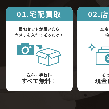
01.宅配買取
02.
梱包セットが届いたら
査定
カメラを入れて送るだけ！
約
送料・手数料
そ
すべて無料！
現金