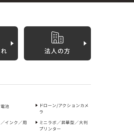
がれ
法人の方
ドローン/アクションカメ
／電池
ラ
ー／インク／用
ミニラボ／昇華型／大判
プリンター