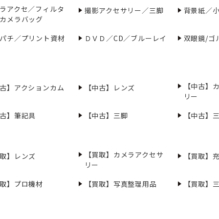
ラアクセ／フィルタ
撮影アクセサリー／三脚
背景紙／
カメラバッグ
パチ／プリント資材
ＤＶＤ／CD／ブルーレイ
双眼鏡/ゴ
【中古】
古】アクションカム
【中古】レンズ
リー
古】筆記具
【中古】三脚
【中古】
【買取】カメラアクセサ
取】レンズ
【買取】
リー
取】プロ機材
【買取】写真整理用品
【買取】