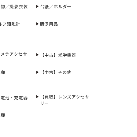
小物／撮影衣装
台紙／ホルダー
ルフ距離計
販促用品
カメラアクセサ
【中古】光学機器
三脚
【中古】その他
【買取】レンズアクセサ
充電池・充電器
リー
三脚