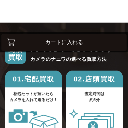
カートに入れる
高く売って安く買う！
高価
買取
カメラのナニワの選べる買取方法
01.宅配買取
02.店頭買取
梱包セットが届いたら
査定時間は
カメラを入れて送るだけ！
約5分