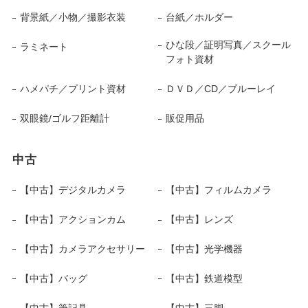
背景紙／小物／撮影衣装
台紙／ホルダー
ひな段／証明写真／スクール
ラミネート
フォト資材
ハメパチ／プリント資材
ＤＶＤ／CD／ブルーレイ
双眼鏡/ゴルフ距離計
販促用品
中古
【中古】デジタルカメラ
【中古】フィルムカメラ
【中古】アクションカム
【中古】レンズ
【中古】カメラアクセサリー
【中古】光学機器
【中古】バッグ
【中古】鉄道模型
【中古】筆記具
【中古】三脚