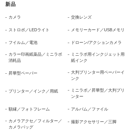
新品
カメラ
交換レンズ
ストロボ／LEDライト
メモリーカード／USBメモリ
フイルム／電池
ドローン/アクションカメラ
カラー印画紙薬品／ミニラボ
ミニラボ用インクジェット用
消耗品
紙インク
大判プリンター用ペーパーイ
昇華型ペーパー
ンク
ミニラボ／昇華型／大判プリ
プリンター／インク／用紙
ンター
額縁／フォトフレーム
アルバム／ファイル
カメラアクセ／フィルター／
撮影アクセサリー／三脚
カメラバッグ