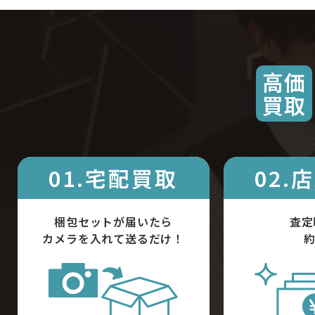
高価
買取
01.宅配買取
02.
梱包セットが届いたら
査定
カメラを入れて送るだけ！
約