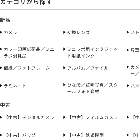
カテゴリから探す
新品
カメラ
交換レンズ
スト
カラー印画紙薬品／ミニ
ミニラボ用インクジェッ
昇華
ラボ消耗品
ト用紙インク
カメ
額縁／フォトフレーム
アルバム／ファイル
ー／
ひな段／証明写真／スク
ラミネート
ハメ
ールフォト資材
中古
【中古】デジタルカメラ
【中古】フィルムカメラ
【中
【中古】バッグ
【中古】鉄道模型
【中