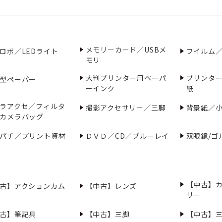
メモリーカード／USBメ
ロボ／LEDライト
フイルム
モリ
大判プリンター用ペーパ
プリンタ
型ペーパー
ーインク
紙
ラアクセ／フィルタ
撮影アクセサリー／三脚
背景紙／
カメラバッグ
パチ／プリント資材
ＤＶＤ／CD／ブルーレイ
双眼鏡/ゴ
【中古】
古】アクションカム
【中古】レンズ
リー
古】筆記具
【中古】三脚
【中古】