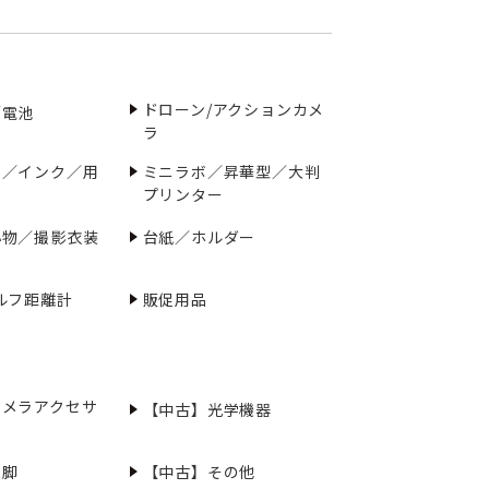
ドローン/アクションカメ
／電池
ラ
ー／インク／用
ミニラボ／昇華型／大判
プリンター
小物／撮影衣装
台紙／ホルダー
ルフ距離計
販促用品
カメラアクセサ
【中古】光学機器
三脚
【中古】その他