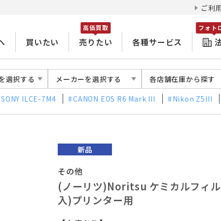
ご利
高価買取
フォト
へ
買いたい
売りたい
各種サービス
を選択する
メーカーを選択する
各店舗在庫から探す
SONY ILCE-7M4
CANON EOS R6 Mark III
Nikon Z5III
その他
(ノーリツ)Noritsu ケミカルフィルタ
入)プリンター用