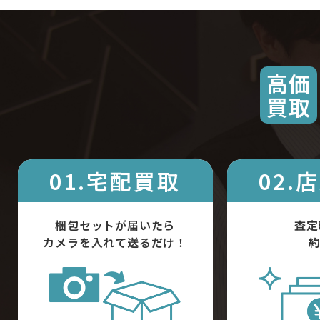
高価
買取
01.宅配買取
02.
梱包セットが届いたら
査定
カメラを入れて送るだけ！
約