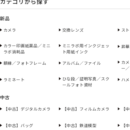
カテゴリから探す
新品
カメラ
交換レンズ
スト
カラー印画紙薬品／ミニ
ミニラボ用インクジェッ
昇華
ラボ消耗品
ト用紙インク
カメ
額縁／フォトフレーム
アルバム／ファイル
ー／
ひな段／証明写真／スク
ラミネート
ハメ
ールフォト資材
中古
【中古】デジタルカメラ
【中古】フィルムカメラ
【中
【中古】バッグ
【中古】鉄道模型
【中