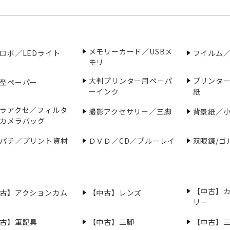
メモリーカード／USBメ
ロボ／LEDライト
フイルム
モリ
大判プリンター用ペーパ
プリンタ
型ペーパー
ーインク
紙
ラアクセ／フィルタ
撮影アクセサリー／三脚
背景紙／
カメラバッグ
パチ／プリント資材
ＤＶＤ／CD／ブルーレイ
双眼鏡/ゴ
【中古】
古】アクションカム
【中古】レンズ
リー
古】筆記具
【中古】三脚
【中古】