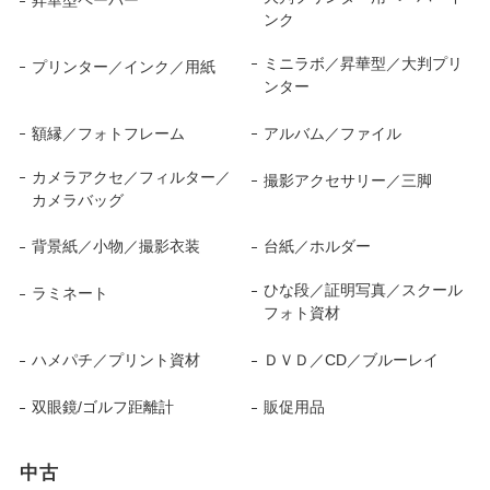
ンク
ミニラボ／昇華型／大判プリ
プリンター／インク／用紙
ンター
額縁／フォトフレーム
アルバム／ファイル
カメラアクセ／フィルター／
撮影アクセサリー／三脚
カメラバッグ
背景紙／小物／撮影衣装
台紙／ホルダー
ひな段／証明写真／スクール
ラミネート
フォト資材
ハメパチ／プリント資材
ＤＶＤ／CD／ブルーレイ
双眼鏡/ゴルフ距離計
販促用品
中古