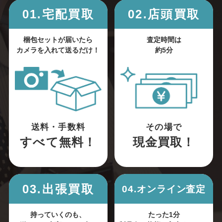
01.宅配買取
02.店頭買取
梱包セットが届いたら
査定時間は
カメラを入れて送るだけ！
約5分
送料・手数料
その場で
すべて無料！
現金買取！
03.出張買取
04.オンライン査定
持っていくのも、
たった1分