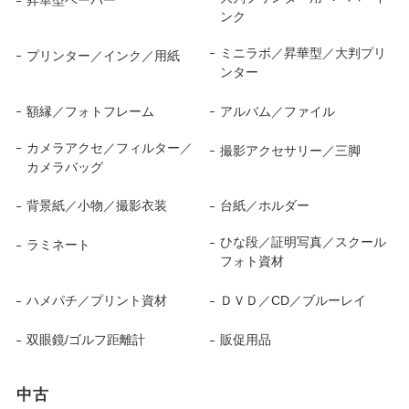
ンク
ミニラボ／昇華型／大判プリ
プリンター／インク／用紙
ンター
額縁／フォトフレーム
アルバム／ファイル
カメラアクセ／フィルター／
撮影アクセサリー／三脚
カメラバッグ
背景紙／小物／撮影衣装
台紙／ホルダー
ひな段／証明写真／スクール
ラミネート
フォト資材
ハメパチ／プリント資材
ＤＶＤ／CD／ブルーレイ
双眼鏡/ゴルフ距離計
販促用品
中古