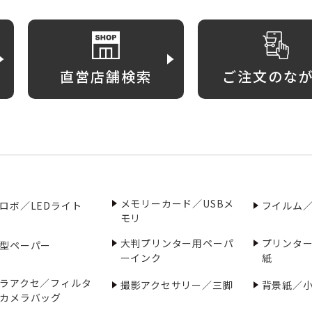
直営店舗検索
ご注文のな
メモリーカード／USBメ
ロボ／LEDライト
フイルム
モリ
大判プリンター用ペーパ
プリンタ
型ペーパー
ーインク
紙
ラアクセ／フィルタ
撮影アクセサリー／三脚
背景紙／
カメラバッグ