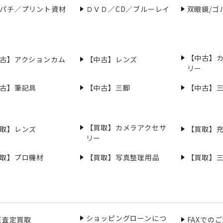
パチ／プリント資材
ＤＶＤ／CD／ブルーレイ
双眼鏡/ゴ
【中古】
古】アクションカム
【中古】レンズ
リー
古】筆記具
【中古】三脚
【中古】
【買取】カメラアクセサ
取】レンズ
【買取】
リー
取】プロ機材
【買取】写真整理用品
【買取】
ショッピングローンにつ
NE査定買取
FAXでの