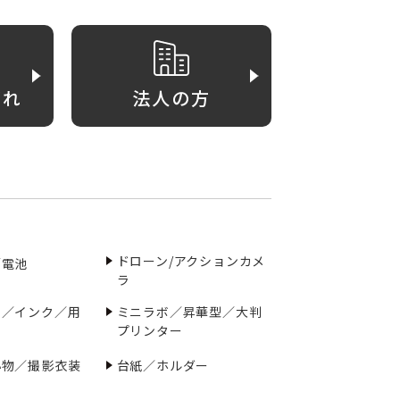
がれ
法人の方
ドローン/アクションカメ
／電池
ラ
ー／インク／用
ミニラボ／昇華型／大判
プリンター
小物／撮影衣装
台紙／ホルダー