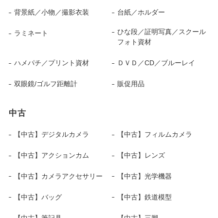
背景紙／小物／撮影衣装
台紙／ホルダー
ひな段／証明写真／スクール
ラミネート
フォト資材
ハメパチ／プリント資材
ＤＶＤ／CD／ブルーレイ
双眼鏡/ゴルフ距離計
販促用品
中古
【中古】デジタルカメラ
【中古】フィルムカメラ
【中古】アクションカム
【中古】レンズ
【中古】カメラアクセサリー
【中古】光学機器
【中古】バッグ
【中古】鉄道模型
【中古】筆記具
【中古】三脚