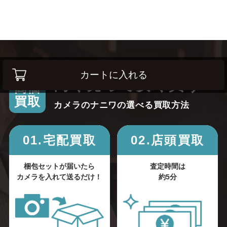
カートに入れる
高く売って安く買う！
高価
買取
カメラのナニワの選べる買取方法
01.宅配買取
02.店頭買取
梱包セットが届いたら
査定時間は
カメラを入れて送るだけ！
約5分