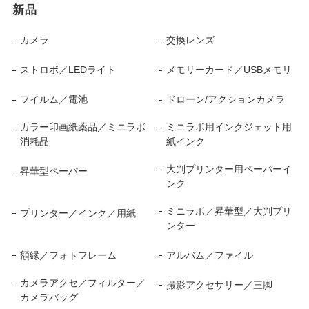
新品
カメラ
交換レンズ
ストロボ／LEDライト
メモリーカード／USBメモリ
フイルム／電池
ドローン/アクションカメラ
カラー印画紙薬品／ミニラボ
ミニラボ用インクジェット用
消耗品
紙インク
大判プリンター用ペーパーイ
昇華型ペーパー
ンク
ミニラボ／昇華型／大判プリ
プリンター／インク／用紙
ンター
額縁／フォトフレーム
アルバム／ファイル
カメラアクセ／フィルター／
撮影アクセサリー／三脚
カメラバッグ