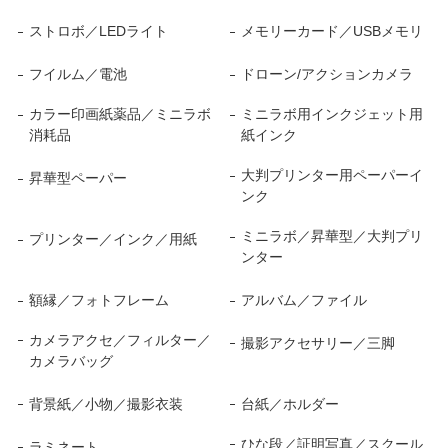
ストロボ／LEDライト
メモリーカード／USBメモリ
フイルム／電池
ドローン/アクションカメラ
カラー印画紙薬品／ミニラボ
ミニラボ用インクジェット用
消耗品
紙インク
大判プリンター用ペーパーイ
昇華型ペーパー
ンク
ミニラボ／昇華型／大判プリ
プリンター／インク／用紙
ンター
額縁／フォトフレーム
アルバム／ファイル
カメラアクセ／フィルター／
撮影アクセサリー／三脚
カメラバッグ
背景紙／小物／撮影衣装
台紙／ホルダー
ひな段／証明写真／スクール
ラミネート