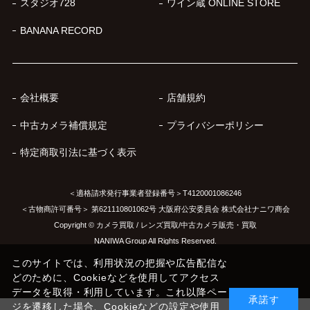
スタジオ728
ワイン蔵 ONLINE STORE
BANANA RECORD
会社概要
店舗規約
中古カメラ補償規定
プライバシーポリシー
特定商取引法に基づく表示
＜適格請求発行事業者登録番号＞T4120001086246
＜古物商許可番号＞ 第621110801062号 大阪府公安委員会 株式会社ナニワ商会
Copyright © カメラ買取 / レンズ買取/中古カメラ販売・買取
NANIWA Group All Rights Reserved.
このサイトでは、利用状況の把握や広告配信な
どのために、Cookieなどを使用してアクセス
データを取得・利用しています。これ以降ペー
承諾す
ジを遷移した場合、Cookieなどの設定や使用