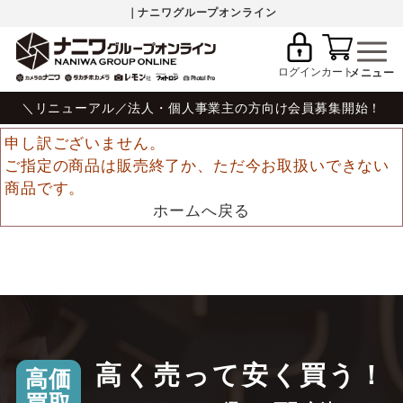
｜ナニワグループオンライン
ログイン
カート
＼リニューアル／法人・個人事業主の方向け会員募集開始！
申し訳ございません。
ご指定の商品は販売終了か、ただ今お取扱いできない
商品です。
ホームへ戻る
高く売って安く買う！
高価