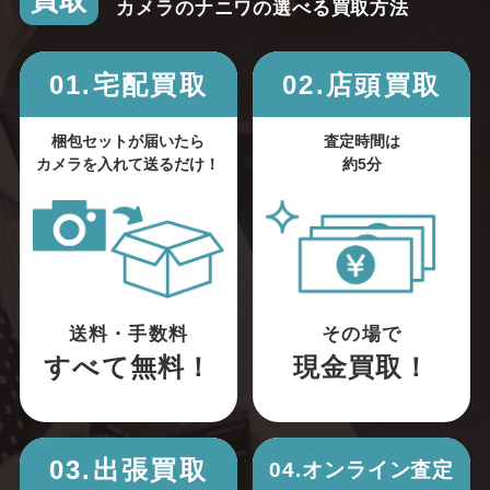
買取
カメラのナニワの選べる買取方法
01.宅配買取
02.店頭買取
梱包セットが届いたら
査定時間は
カメラを入れて送るだけ！
約5分
送料・手数料
その場で
すべて無料！
現金買取！
03.出張買取
04.オンライン査定