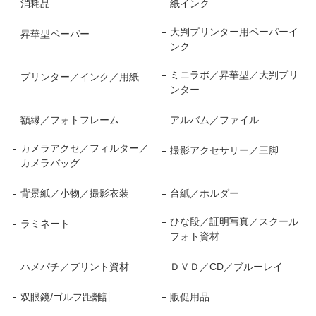
消耗品
紙インク
大判プリンター用ペーパーイ
昇華型ペーパー
ンク
ミニラボ／昇華型／大判プリ
プリンター／インク／用紙
ンター
額縁／フォトフレーム
アルバム／ファイル
カメラアクセ／フィルター／
撮影アクセサリー／三脚
カメラバッグ
背景紙／小物／撮影衣装
台紙／ホルダー
ひな段／証明写真／スクール
ラミネート
フォト資材
ハメパチ／プリント資材
ＤＶＤ／CD／ブルーレイ
双眼鏡/ゴルフ距離計
販促用品