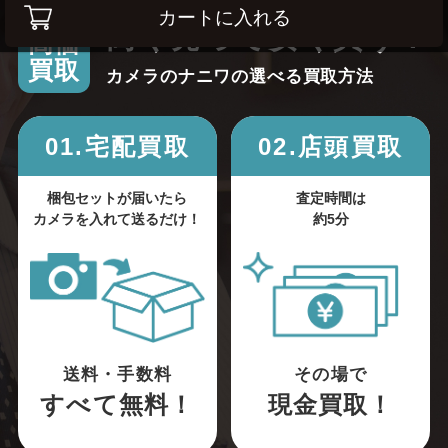
カートに入れる
高く売って安く買う！
高価
買取
カメラのナニワの選べる買取方法
01.宅配買取
02.店頭買取
梱包セットが届いたら
査定時間は
カメラを入れて送るだけ！
約5分
送料・手数料
その場で
すべて無料！
現金買取！