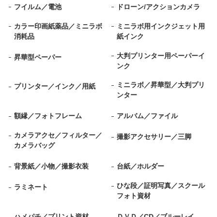
フイルム／電池
ドローン/アクションカメラ
カラー印画紙薬品／ミニラボ
ミニラボ用インクジェット用
消耗品
紙インク
大判プリンター用ペーパーイ
昇華型ペーパー
ンク
ミニラボ／昇華型／大判プリ
プリンター／インク／用紙
ンター
額縁／フォトフレーム
アルバム／ファイル
カメラアクセ／フィルター／
撮影アクセサリー／三脚
カメラバッグ
背景紙／小物／撮影衣装
台紙／ホルダー
ひな段／証明写真／スクール
ラミネート
フォト資材
ハメパチ／プリント資材
ＤＶＤ／CD／ブルーレイ