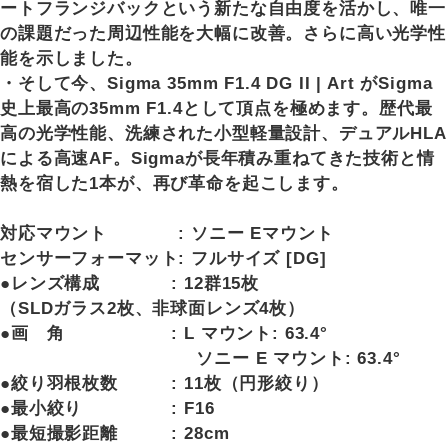
ートフランジバックという新たな自由度を活かし、唯一
の課題だった周辺性能を大幅に改善。さらに高い光学性
能を示しました。
・そして今、Sigma 35mm F1.4 DG II | Art がSigma
史上最高の35mm F1.4として頂点を極めます。歴代最
高の光学性能、洗練された小型軽量設計、デュアルHLA
による高速AF。Sigmaが長年積み重ねてきた技術と情
熱を宿した1本が、再び革命を起こします。
対応マウント : ソニー Eマウント
センサーフォーマット: フルサイズ [DG]
●レンズ構成 : 12群15枚
（SLDガラス2枚、非球面レンズ4枚）
●画 角 : L マウント: 63.4°
ソニー E マウント: 63.4°
●絞り羽根枚数 : 11枚（円形絞り）
●最小絞り : F16
●最短撮影距離 : 28cm