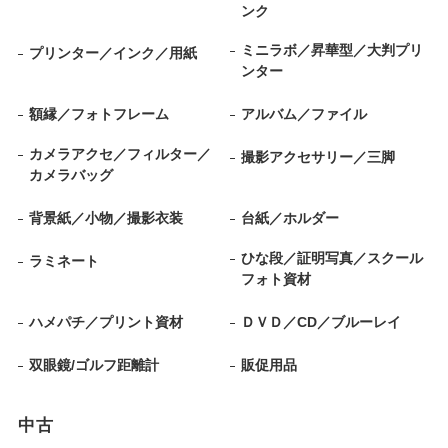
ンク
ミニラボ／昇華型／大判プリ
プリンター／インク／用紙
ンター
額縁／フォトフレーム
アルバム／ファイル
カメラアクセ／フィルター／
撮影アクセサリー／三脚
カメラバッグ
背景紙／小物／撮影衣装
台紙／ホルダー
ひな段／証明写真／スクール
ラミネート
フォト資材
ハメパチ／プリント資材
ＤＶＤ／CD／ブルーレイ
双眼鏡/ゴルフ距離計
販促用品
中古