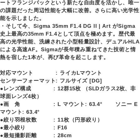
ートフランジバックという新たな自由度を活かし、唯一
の課題だった周辺性能を大幅に改善。さらに高い光学性
能を示しました。
・そして今、Sigma 35mm F1.4 DG II | Art がSigma
史上最高の35mm F1.4として頂点を極めます。歴代最
高の光学性能、洗練された小型軽量設計、デュアルHLA
による高速AF。Sigmaが長年積み重ねてきた技術と情
熱を宿した1本が、再び革命を起こします。
対応マウント : ライカLマウント
センサーフォーマット: フルサイズ [DG]
●レンズ構成 : 12群15枚 （SLDガラス2枚、非
球面レンズ4枚）
●画 角 : L マウント: 63.4° ソニー E
マウント: 63.4°
●絞り羽根枚数 : 11枚（円形絞り）
●最小絞り : F16
●最短撮影距離 : 28cm