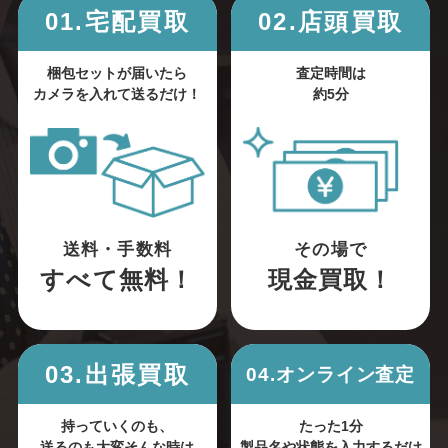
01.宅配買取
02.店頭買取
梱包セットが届いたら
査定時間は
カメラを入れて送るだけ！
約5分
送料・手数料
その場で
すべて無料！
現金買取！
03.出張買取
04.オンライン査定
持っていくのも、
たった1分
送るのも大変そんな時は
製品名や状態を入力するだけ