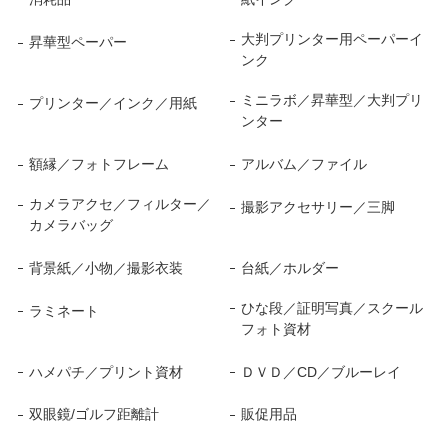
大判プリンター用ペーパーイ
昇華型ペーパー
ンク
ミニラボ／昇華型／大判プリ
プリンター／インク／用紙
ンター
額縁／フォトフレーム
アルバム／ファイル
カメラアクセ／フィルター／
撮影アクセサリー／三脚
カメラバッグ
背景紙／小物／撮影衣装
台紙／ホルダー
ひな段／証明写真／スクール
ラミネート
フォト資材
ハメパチ／プリント資材
ＤＶＤ／CD／ブルーレイ
双眼鏡/ゴルフ距離計
販促用品