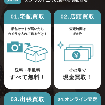
カメラのナニワの選べる買取方法
01.宅配買取
02.店頭買取
梱包セットが届いたら
査定時間は
カメラを入れて送るだけ！
約5分
送料・手数料
その場で
すべて無料！
現金買取！
03.出張買取
04.オンライン査定