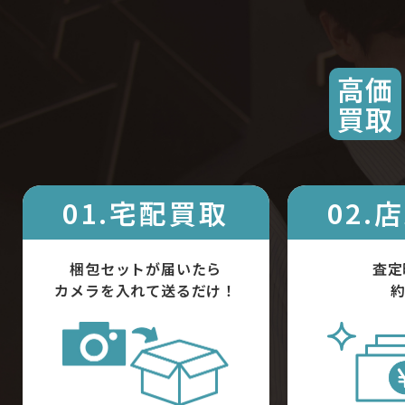
高価
買取
01.宅配買取
02.
梱包セットが届いたら
査定
カメラを入れて送るだけ！
約