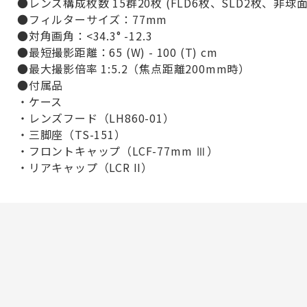
●レンズ構成枚数 15群20枚 (FLD6枚、SLD2枚、非球
●フィルターサイズ：77mm
●対角画角：<34.3° -12.3
●最短撮影距離：65 (W) - 100 (T) cm
●最大撮影倍率 1:5.2（焦点距離200mm時）
●付属品
・ケース
・レンズフード（LH860-01）
・三脚座（TS-151）
・フロントキャップ（LCF-77mm Ⅲ）
・リアキャップ（LCR II）