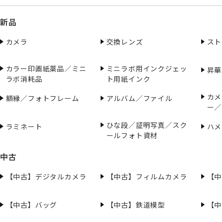
新品
カメラ
交換レンズ
スト
カラー印画紙薬品／ミニ
ミニラボ用インクジェッ
昇華
ラボ消耗品
ト用紙インク
カメ
額縁／フォトフレーム
アルバム／ファイル
ー／
ひな段／証明写真／スク
ラミネート
ハメ
ールフォト資材
中古
【中古】デジタルカメラ
【中古】フィルムカメラ
【中
【中古】バッグ
【中古】鉄道模型
【中