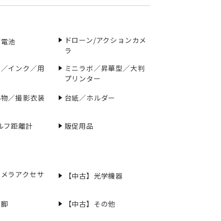
ドローン/アクションカメ
／電池
ラ
ー／インク／用
ミニラボ／昇華型／大判
プリンター
小物／撮影衣装
台紙／ホルダー
ルフ距離計
販促用品
カメラアクセサ
【中古】光学機器
三脚
【中古】その他