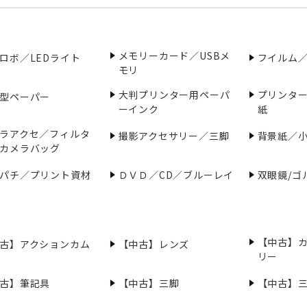
メモリーカード／USBメ
ロボ／LEDライト
フイルム
モリ
大判プリンター用ペーパ
プリンタ
型ペーパー
ーインク
紙
ラアクセ／フィルタ
撮影アクセサリー／三脚
背景紙／
カメラバッグ
パチ／プリント資材
ＤＶＤ／CD／ブルーレイ
双眼鏡/ゴ
【中古】
古】アクションカム
【中古】レンズ
リー
古】筆記具
【中古】三脚
【中古】