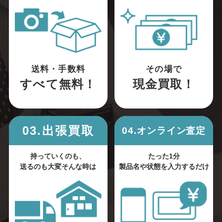
送料・手数料
その場で
すべて無料！
現金買取！
03.出張買取
04.オンライン査定
持っていくのも、
たった1分
送るのも大変そんな時は
製品名や状態を入力するだけ