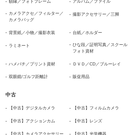
額縁／フォトフレーム
アルバム／ファイル
カメラアクセ／フィルター／
撮影アクセサリー／三脚
カメラバッグ
背景紙／小物／撮影衣装
台紙／ホルダー
ひな段／証明写真／スクール
ラミネート
フォト資材
ハメパチ／プリント資材
ＤＶＤ／CD／ブルーレイ
双眼鏡/ゴルフ距離計
販促用品
中古
【中古】デジタルカメラ
【中古】フィルムカメラ
【中古】アクションカム
【中古】レンズ
【中古】カメラアクセサリー
【中古】光学機器