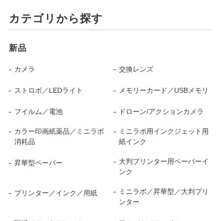
カテゴリから探す
新品
カメラ
交換レンズ
ストロボ／LEDライト
メモリーカード／USBメモリ
フイルム／電池
ドローン/アクションカメラ
カラー印画紙薬品／ミニラボ
ミニラボ用インクジェット用
消耗品
紙インク
大判プリンター用ペーパーイ
昇華型ペーパー
ンク
ミニラボ／昇華型／大判プリ
プリンター／インク／用紙
ンター