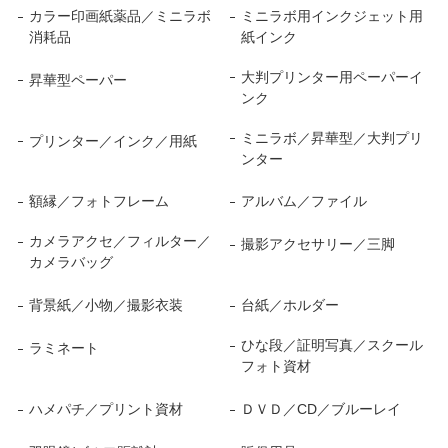
カラー印画紙薬品／ミニラボ
ミニラボ用インクジェット用
消耗品
紙インク
大判プリンター用ペーパーイ
昇華型ペーパー
ンク
ミニラボ／昇華型／大判プリ
プリンター／インク／用紙
ンター
額縁／フォトフレーム
アルバム／ファイル
カメラアクセ／フィルター／
撮影アクセサリー／三脚
カメラバッグ
背景紙／小物／撮影衣装
台紙／ホルダー
ひな段／証明写真／スクール
ラミネート
フォト資材
ハメパチ／プリント資材
ＤＶＤ／CD／ブルーレイ