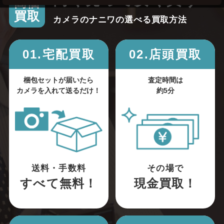
高く売って安く買う！
高価
買取
カメラのナニワの選べる買取方法
01.宅配買取
02.店頭買取
梱包セットが届いたら
査定時間は
カメラを入れて送るだけ！
約5分
送料・手数料
その場で
すべて無料！
現金買取！