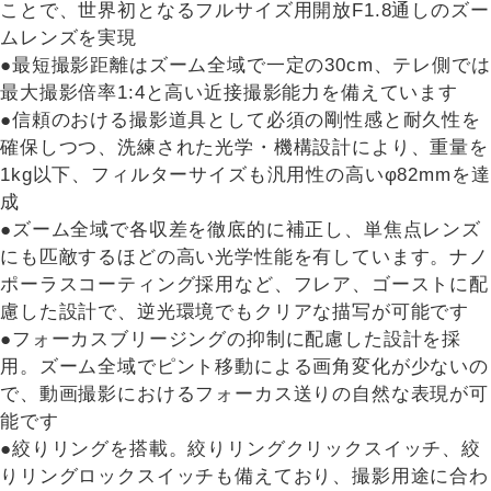
ことで、世界初となるフルサイズ用開放F1.8通しのズー
ムレンズを実現
●最短撮影距離はズーム全域で一定の30cm、テレ側では
最大撮影倍率1:4と高い近接撮影能力を備えています
●信頼のおける撮影道具として必須の剛性感と耐久性を
確保しつつ、洗練された光学・機構設計により、重量を
1kg以下、フィルターサイズも汎用性の高いφ82mmを達
成
●ズーム全域で各収差を徹底的に補正し、単焦点レンズ
にも匹敵するほどの高い光学性能を有しています。ナノ
ポーラスコーティング採用など、フレア、ゴーストに配
慮した設計で、逆光環境でもクリアな描写が可能です
●フォーカスブリージングの抑制に配慮した設計を採
用。ズーム全域でピント移動による画角変化が少ないの
で、動画撮影におけるフォーカス送りの自然な表現が可
能です
●絞りリングを搭載。絞りリングクリックスイッチ、絞
りリングロックスイッチも備えており、撮影用途に合わ