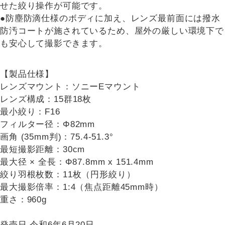
せた絞り操作が可能です。
●防塵防滴仕様のボディに加え、レンズ最前面には撥水
防汚コートが施されているため、屋外の厳しい環境下で
も安心して撮影できます。
【製品仕様】
レンズマウント：ソニーEマウント
レンズ構成：15群18枚
最小絞り：F16
フィルター径：Φ82mm
画角 (35mm判)：75.4-51.3°
最短撮影距離：30cm
最大径 × 全長：Φ87.8mm x 151.4mm
絞り羽根枚数：11枚（円形絞り）
最大撮影倍率：1:4（焦点距離45mm時）
重さ：960g
発売日 令和6年6月20日