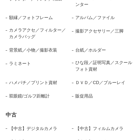
ンター
額縁／フォトフレーム
アルバム／ファイル
カメラアクセ／フィルター／
撮影アクセサリー／三脚
カメラバッグ
背景紙／小物／撮影衣装
台紙／ホルダー
ひな段／証明写真／スクール
ラミネート
フォト資材
ハメパチ／プリント資材
ＤＶＤ／CD／ブルーレイ
双眼鏡/ゴルフ距離計
販促用品
中古
【中古】デジタルカメラ
【中古】フィルムカメラ