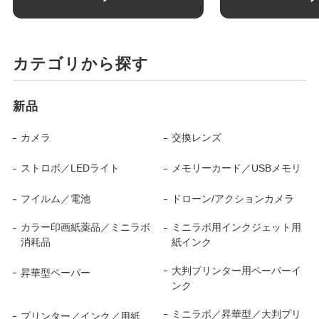
カテゴリから探す
新品
カメラ
交換レンズ
ストロボ／LEDライト
メモリーカード／USBメモリ
フイルム／電池
ドローン/アクションカメラ
カラー印画紙薬品／ミニラボ
ミニラボ用インクジェット用
消耗品
紙インク
大判プリンター用ペーパーイ
昇華型ペーパー
ンク
ミニラボ／昇華型／大判プリ
プリンター／インク／用紙