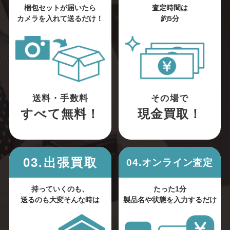
梱包セットが届いたら
査定時間は
カメラを入れて送るだけ！
約5分
送料・手数料
その場で
すべて無料！
現金買取！
03.出張買取
04.オンライン査定
持っていくのも、
たった1分
送るのも大変そんな時は
製品名や状態を入力するだけ