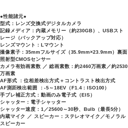
●性能諸元●
型式：レンズ交換式デジタルカメラ
記録メディア：内蔵メモリー（約230GB）、USBスト
レージ（バックアップ対応）
レンズマウント：Lマウント
撮像素子：35mmフルサイズ（35.9mm×23.9mm）裏面
照射型CMOSセンサー
カメラ有効画素数 ／ 総画素数：約2460万画素／約2530
万画素
AF形式 ：位相差検出方式＋コントラスト検出方式
AF測距検出範囲 ：-5～18EV（F1.4：ISO100）
手ブレ補正方式：動画のみ電子式（EIS）
シャッター：電子シャッター
シャッター速度：1／25600～30秒、Bulb（最長5分）
内蔵マイク ／ スピーカー：ステレオマイク／モノラル
スピーカー