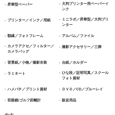
大判プリンター用ペーパーイ
昇華型ペーパー
ンク
ミニラボ／昇華型／大判プリ
プリンター／インク／用紙
ンター
額縁／フォトフレーム
アルバム／ファイル
カメラアクセ／フィルター／
撮影アクセサリー／三脚
カメラバッグ
背景紙／小物／撮影衣装
台紙／ホルダー
ひな段／証明写真／スクール
ラミネート
フォト資材
ハメパチ／プリント資材
ＤＶＤ／CD／ブルーレイ
双眼鏡/ゴルフ距離計
販促用品