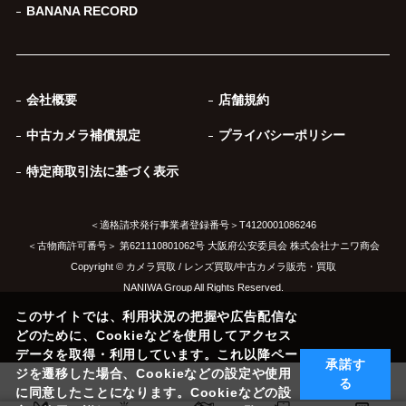
BANANA RECORD
会社概要
店舗規約
中古カメラ補償規定
プライバシーポリシー
特定商取引法に基づく表示
＜適格請求発行事業者登録番号＞T4120001086246
＜古物商許可番号＞ 第621110801062号 大阪府公安委員会 株式会社ナニワ商会
Copyright © カメラ買取 / レンズ買取/中古カメラ販売・買取
NANIWA Group All Rights Reserved.
このサイトでは、利用状況の把握や広告配信な
どのために、Cookieなどを使用してアクセス
データを取得・利用しています。これ以降ペー
承諾す
ジを遷移した場合、Cookieなどの設定や使用
る
に同意したことになります。Cookieなどの設