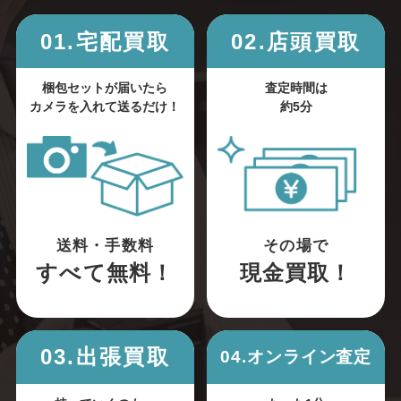
01.宅配買取
02.店頭買取
梱包セットが届いたら
査定時間は
カメラを入れて送るだけ！
約5分
送料・手数料
その場で
すべて無料！
現金買取！
03.出張買取
04.オンライン査定