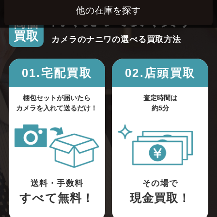
高く売って安く買う！
高価
買取
カメラのナニワの選べる買取方法
01.宅配買取
02.店頭買取
梱包セットが届いたら
査定時間は
カメラを入れて送るだけ！
約5分
送料・手数料
その場で
すべて無料！
現金買取！