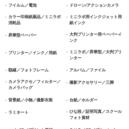
フイルム／電池
ドローン/アクションカメラ
カラー印画紙薬品／ミニラボ
ミニラボ用インクジェット用
消耗品
紙インク
大判プリンター用ペーパーイ
昇華型ペーパー
ンク
ミニラボ／昇華型／大判プリ
プリンター／インク／用紙
ンター
額縁／フォトフレーム
アルバム／ファイル
カメラアクセ／フィルター／
撮影アクセサリー／三脚
カメラバッグ
背景紙／小物／撮影衣装
台紙／ホルダー
ひな段／証明写真／スクール
ラミネート
フォト資材