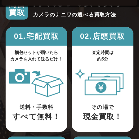
高く売って安く買う！
高価
買取
カメラのナニワの選べる買取方法
01.宅配買取
02.店頭買取
梱包セットが届いたら
査定時間は
カメラを入れて送るだけ！
約5分
送料・手数料
その場で
すべて無料！
現金買取！