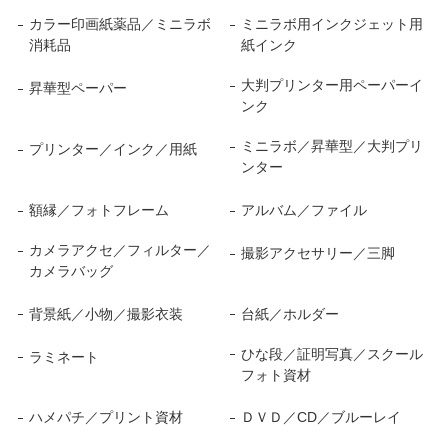
カラー印画紙薬品／ミニラボ
ミニラボ用インクジェット用
消耗品
紙インク
大判プリンター用ペーパーイ
昇華型ペーパー
ンク
ミニラボ／昇華型／大判プリ
プリンター／インク／用紙
ンター
額縁／フォトフレーム
アルバム／ファイル
カメラアクセ／フィルター／
撮影アクセサリー／三脚
カメラバッグ
背景紙／小物／撮影衣装
台紙／ホルダー
ひな段／証明写真／スクール
ラミネート
フォト資材
ハメパチ／プリント資材
ＤＶＤ／CD／ブルーレイ