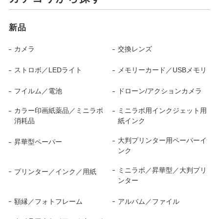
新品
カメラ
交換レンズ
ストロボ／LEDライト
メモリーカード／USBメモリ
フイルム／電池
ドローン/アクションカメラ
カラー印画紙薬品／ミニラボ
ミニラボ用インクジェット用
消耗品
紙インク
大判プリンター用ペーパーイ
昇華型ペーパー
ンク
ミニラボ／昇華型／大判プリ
プリンター／インク／用紙
ンター
額縁／フォトフレーム
アルバム／ファイル