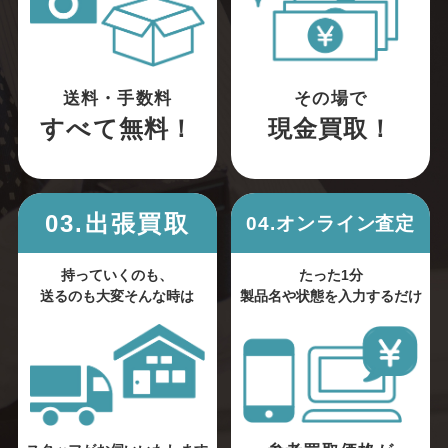
送料・手数料
その場で
すべて無料！
現金買取！
03.出張買取
04.オンライン査定
持っていくのも、
たった1分
送るのも大変そんな時は
製品名や状態を入力するだけ