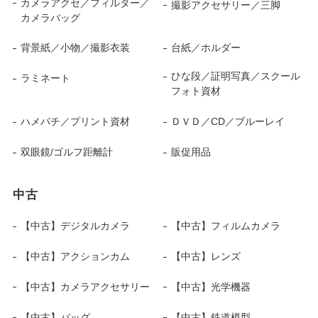
カメラアクセ／フィルター／
撮影アクセサリー／三脚
カメラバッグ
背景紙／小物／撮影衣装
台紙／ホルダー
ひな段／証明写真／スクール
ラミネート
フォト資材
ハメパチ／プリント資材
ＤＶＤ／CD／ブルーレイ
双眼鏡/ゴルフ距離計
販促用品
中古
【中古】デジタルカメラ
【中古】フィルムカメラ
【中古】アクションカム
【中古】レンズ
【中古】カメラアクセサリー
【中古】光学機器
【中古】バッグ
【中古】鉄道模型