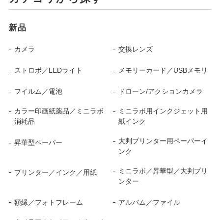
新品
カメラ
交換レンズ
ストロボ／LEDライト
メモリーカード／USBメモリ
フイルム／電池
ドローン/アクションカメラ
カラー印画紙薬品／ミニラボ
ミニラボ用インクジェット用
消耗品
紙インク
大判プリンター用ペーパーイ
昇華型ペーパー
ンク
ミニラボ／昇華型／大判プリ
プリンター／インク／用紙
ンター
額縁／フォトフレーム
アルバム／ファイル