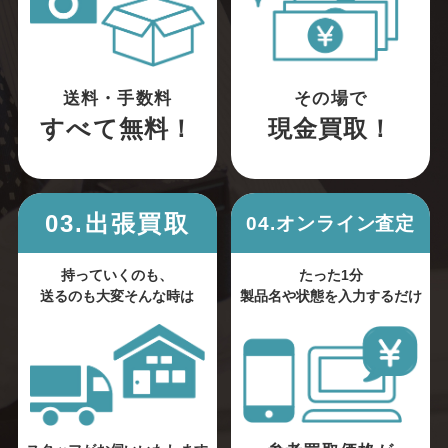
送料・手数料
その場で
すべて無料！
現金買取！
03.出張買取
04.オンライン査定
持っていくのも、
たった1分
送るのも大変そんな時は
製品名や状態を入力するだけ