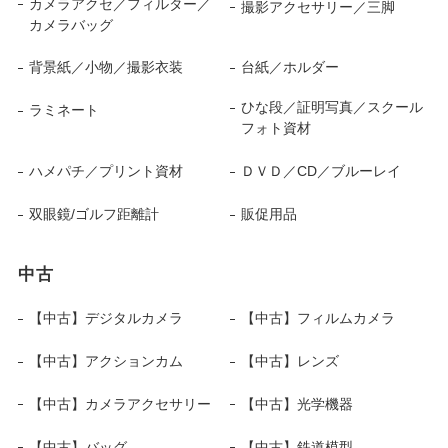
カメラアクセ／フィルター／
撮影アクセサリー／三脚
カメラバッグ
背景紙／小物／撮影衣装
台紙／ホルダー
ひな段／証明写真／スクール
ラミネート
フォト資材
ハメパチ／プリント資材
ＤＶＤ／CD／ブルーレイ
双眼鏡/ゴルフ距離計
販促用品
中古
【中古】デジタルカメラ
【中古】フィルムカメラ
【中古】アクションカム
【中古】レンズ
【中古】カメラアクセサリー
【中古】光学機器
【中古】バッグ
【中古】鉄道模型