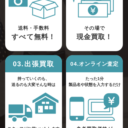
送料・手数料
その場で
すべて無料！
現金買取！
03.出張買取
04.オンライン査定
持っていくのも、
たった1分
送るのも大変そんな時は
製品名や状態を入力するだけ