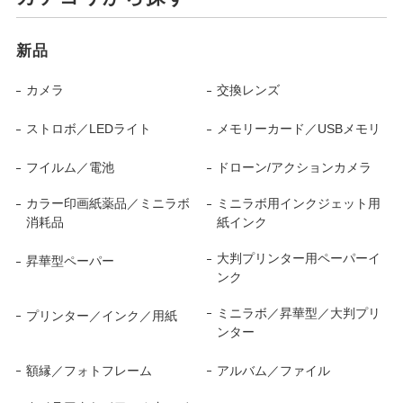
新品
カメラ
交換レンズ
ストロボ／LEDライト
メモリーカード／USBメモリ
フイルム／電池
ドローン/アクションカメラ
カラー印画紙薬品／ミニラボ
ミニラボ用インクジェット用
消耗品
紙インク
大判プリンター用ペーパーイ
昇華型ペーパー
ンク
ミニラボ／昇華型／大判プリ
プリンター／インク／用紙
ンター
額縁／フォトフレーム
アルバム／ファイル