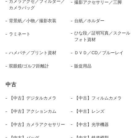
カメラアクセ／フィルター／
撮影アクセサリー／三脚
カメラバッグ
背景紙／小物／撮影衣装
台紙／ホルダー
ひな段／証明写真／スクール
ラミネート
フォト資材
ハメパチ／プリント資材
ＤＶＤ／CD／ブルーレイ
双眼鏡/ゴルフ距離計
販促用品
中古
【中古】デジタルカメラ
【中古】フィルムカメラ
【中古】アクションカム
【中古】レンズ
【中古】カメラアクセサリー
【中古】光学機器
【中古】バッグ
【中古】鉄道模型