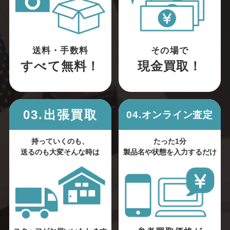
送料・手数料
その場で
すべて無料！
現金買取！
03.出張買取
04.オンライン査定
持っていくのも、
たった1分
送るのも大変そんな時は
製品名や状態を入力するだけ