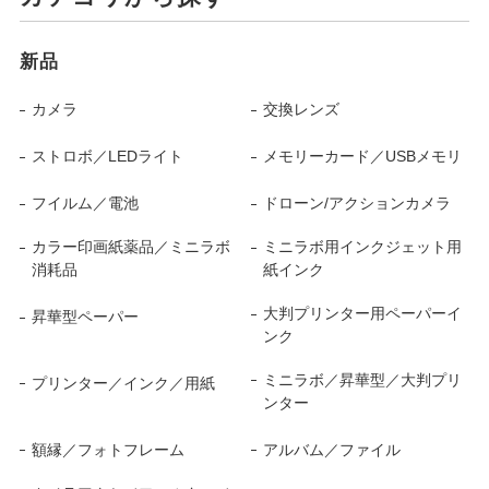
新品
カメラ
交換レンズ
ストロボ／LEDライト
メモリーカード／USBメモリ
フイルム／電池
ドローン/アクションカメラ
カラー印画紙薬品／ミニラボ
ミニラボ用インクジェット用
消耗品
紙インク
大判プリンター用ペーパーイ
昇華型ペーパー
ンク
ミニラボ／昇華型／大判プリ
プリンター／インク／用紙
ンター
額縁／フォトフレーム
アルバム／ファイル