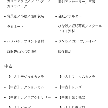
カメラアクセ／フィルター／
撮影アクセサリー／三脚
カメラバッグ
背景紙／小物／撮影衣装
台紙／ホルダー
ひな段／証明写真／スクール
ラミネート
フォト資材
ハメパチ／プリント資材
ＤＶＤ／CD／ブルーレイ
双眼鏡/ゴルフ距離計
販促用品
中古
【中古】デジタルカメラ
【中古】フィルムカメラ
【中古】アクションカム
【中古】レンズ
【中古】カメラアクセサリー
【中古】光学機器
【中古】バッグ
【中古】鉄道模型