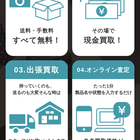
送料・手数料
その場で
すべて無料！
現金買取！
03.出張買取
04.オンライン査定
持っていくのも、
たった1分
送るのも大変そんな時は
製品名や状態を入力するだけ