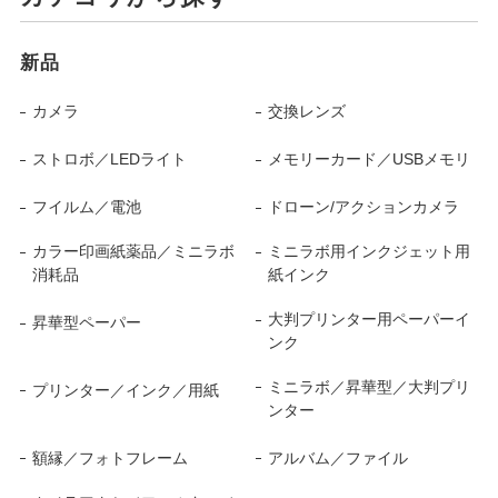
新品
カメラ
交換レンズ
ストロボ／LEDライト
メモリーカード／USBメモリ
フイルム／電池
ドローン/アクションカメラ
カラー印画紙薬品／ミニラボ
ミニラボ用インクジェット用
消耗品
紙インク
大判プリンター用ペーパーイ
昇華型ペーパー
ンク
ミニラボ／昇華型／大判プリ
プリンター／インク／用紙
ンター
額縁／フォトフレーム
アルバム／ファイル