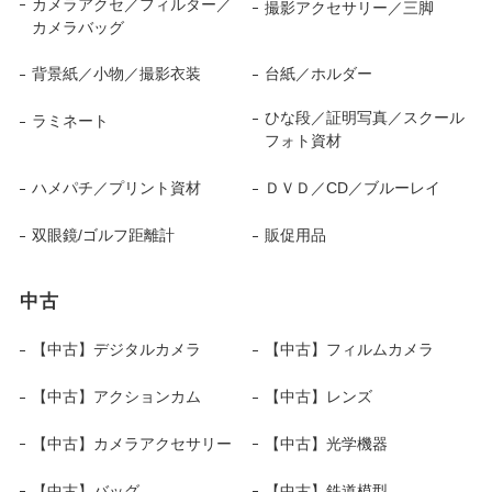
カメラアクセ／フィルター／
撮影アクセサリー／三脚
カメラバッグ
背景紙／小物／撮影衣装
台紙／ホルダー
ひな段／証明写真／スクール
ラミネート
フォト資材
ハメパチ／プリント資材
ＤＶＤ／CD／ブルーレイ
双眼鏡/ゴルフ距離計
販促用品
中古
【中古】デジタルカメラ
【中古】フィルムカメラ
【中古】アクションカム
【中古】レンズ
【中古】カメラアクセサリー
【中古】光学機器
【中古】バッグ
【中古】鉄道模型