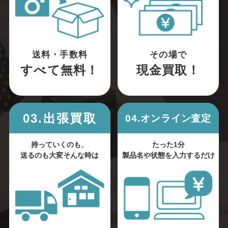
送料・手数料
その場で
すべて無料！
現金買取！
03.出張買取
04.オンライン査定
持っていくのも、
たった1分
送るのも大変そんな時は
製品名や状態を入力するだけ