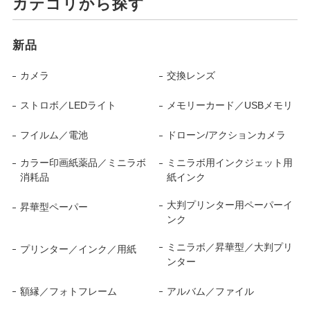
カテゴリから探す
新品
カメラ
交換レンズ
ストロボ／LEDライト
メモリーカード／USBメモリ
フイルム／電池
ドローン/アクションカメラ
カラー印画紙薬品／ミニラボ
ミニラボ用インクジェット用
消耗品
紙インク
大判プリンター用ペーパーイ
昇華型ペーパー
ンク
ミニラボ／昇華型／大判プリ
プリンター／インク／用紙
ンター
額縁／フォトフレーム
アルバム／ファイル