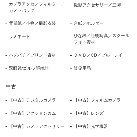
カメラアクセ／フィルター／
撮影アクセサリー／三脚
カメラバッグ
背景紙／小物／撮影衣装
台紙／ホルダー
ひな段／証明写真／スクール
ラミネート
フォト資材
ハメパチ／プリント資材
ＤＶＤ／CD／ブルーレイ
双眼鏡/ゴルフ距離計
販促用品
中古
【中古】デジタルカメラ
【中古】フィルムカメラ
【中古】アクションカム
【中古】レンズ
【中古】カメラアクセサリー
【中古】光学機器