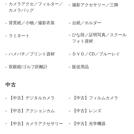
カメラアクセ／フィルター／
撮影アクセサリー／三脚
カメラバッグ
背景紙／小物／撮影衣装
台紙／ホルダー
ひな段／証明写真／スクール
ラミネート
フォト資材
ハメパチ／プリント資材
ＤＶＤ／CD／ブルーレイ
双眼鏡/ゴルフ距離計
販促用品
中古
【中古】デジタルカメラ
【中古】フィルムカメラ
【中古】アクションカム
【中古】レンズ
【中古】カメラアクセサリー
【中古】光学機器