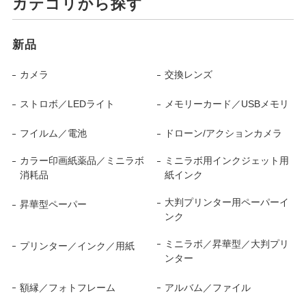
カテゴリから探す
新品
カメラ
交換レンズ
ストロボ／LEDライト
メモリーカード／USBメモリ
フイルム／電池
ドローン/アクションカメラ
カラー印画紙薬品／ミニラボ
ミニラボ用インクジェット用
消耗品
紙インク
大判プリンター用ペーパーイ
昇華型ペーパー
ンク
ミニラボ／昇華型／大判プリ
プリンター／インク／用紙
ンター
額縁／フォトフレーム
アルバム／ファイル