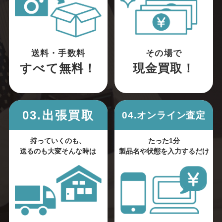
送料・手数料
その場で
すべて無料！
現金買取！
03.出張買取
04.オンライン査定
持っていくのも、
たった1分
送るのも大変そんな時は
製品名や状態を入力するだけ