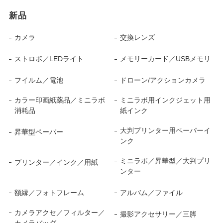
新品
カメラ
交換レンズ
ストロボ／LEDライト
メモリーカード／USBメモリ
フイルム／電池
ドローン/アクションカメラ
カラー印画紙薬品／ミニラボ
ミニラボ用インクジェット用
消耗品
紙インク
大判プリンター用ペーパーイ
昇華型ペーパー
ンク
ミニラボ／昇華型／大判プリ
プリンター／インク／用紙
ンター
額縁／フォトフレーム
アルバム／ファイル
カメラアクセ／フィルター／
撮影アクセサリー／三脚
カメラバッグ