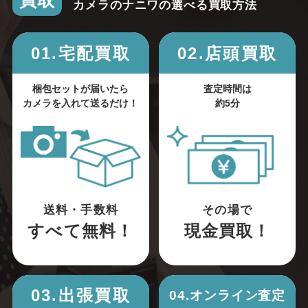
買取
カメラのナニワの選べる買取方法
01.宅配買取
02.店頭買取
梱包セットが届いたら
査定時間は
カメラを入れて送るだけ！
約5分
送料・手数料
その場で
すべて無料！
現金買取！
03.出張買取
04.オンライン査定