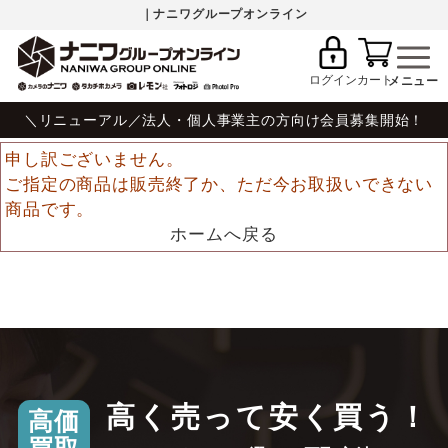
｜ナニワグループオンライン
ログイン
カート
＼リニューアル／法人・個人事業主の方向け会員募集開始！
申し訳ございません。
ご指定の商品は販売終了か、ただ今お取扱いできない
商品です。
ホームへ戻る
高く売って安く買う！
高価