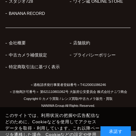
スタジオ728
ワイン蔵 ONLINE STORE
BANANA RECORD
会社概要
店舗規約
中古カメラ補償規定
プライバシーポリシー
特定商取引法に基づく表示
＜適格請求発行事業者登録番号＞T4120001086246
＜古物商許可番号＞ 第621110801062号 大阪府公安委員会 株式会社ナニワ商会
Copyright © カメラ買取 / レンズ買取/中古カメラ販売・買取
NANIWA Group All Rights Reserved.
このサイトでは、利用状況の把握や広告配信な
どのために、Cookieなどを使用してアクセス
データを取得・利用しています。これ以降ペー
承諾す
ジを遷移した場合、Cookieなどの設定や使用