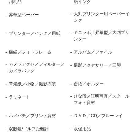
消耗品
紙インク
大判プリンター用ペーパーイ
昇華型ペーパー
ンク
ミニラボ／昇華型／大判プリ
プリンター／インク／用紙
ンター
額縁／フォトフレーム
アルバム／ファイル
カメラアクセ／フィルター／
撮影アクセサリー／三脚
カメラバッグ
背景紙／小物／撮影衣装
台紙／ホルダー
ひな段／証明写真／スクール
ラミネート
フォト資材
ハメパチ／プリント資材
ＤＶＤ／CD／ブルーレイ
双眼鏡/ゴルフ距離計
販促用品