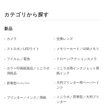
カテゴリから探す
新品
カメラ
交換レンズ
ストロボ／LEDライト
メモリーカード／USBメモリ
フイルム／電池
ドローン/アクションカメラ
カラー印画紙薬品／ミニラボ
ミニラボ用インクジェット用
消耗品
紙インク
大判プリンター用ペーパーイ
昇華型ペーパー
ンク
ミニラボ／昇華型／大判プリ
プリンター／インク／用紙
ンター