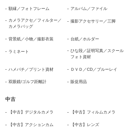
額縁／フォトフレーム
アルバム／ファイル
カメラアクセ／フィルター／
撮影アクセサリー／三脚
カメラバッグ
背景紙／小物／撮影衣装
台紙／ホルダー
ひな段／証明写真／スクール
ラミネート
フォト資材
ハメパチ／プリント資材
ＤＶＤ／CD／ブルーレイ
双眼鏡/ゴルフ距離計
販促用品
中古
【中古】デジタルカメラ
【中古】フィルムカメラ
【中古】アクションカム
【中古】レンズ