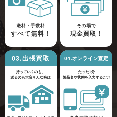
送料・手数料
その場で
すべて無料！
現金買取！
03.出張買取
04.オンライン査定
持っていくのも、
たった1分
送るのも大変そんな時は
製品名や状態を入力するだけ