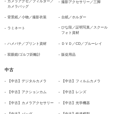
カメラアクセ／フィルター／
撮影アクセサリー／三脚
カメラバッグ
背景紙／小物／撮影衣装
台紙／ホルダー
ひな段／証明写真／スクール
ラミネート
フォト資材
ハメパチ／プリント資材
ＤＶＤ／CD／ブルーレイ
双眼鏡/ゴルフ距離計
販促用品
中古
【中古】デジタルカメラ
【中古】フィルムカメラ
【中古】アクションカム
【中古】レンズ
【中古】カメラアクセサリー
【中古】光学機器
【中古】バッグ
【中古】鉄道模型