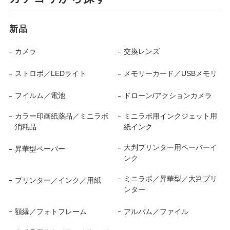
新品
カメラ
交換レンズ
ストロボ／LEDライト
メモリーカード／USBメモリ
フイルム／電池
ドローン/アクションカメラ
カラー印画紙薬品／ミニラボ
ミニラボ用インクジェット用
消耗品
紙インク
大判プリンター用ペーパーイ
昇華型ペーパー
ンク
ミニラボ／昇華型／大判プリ
プリンター／インク／用紙
ンター
額縁／フォトフレーム
アルバム／ファイル