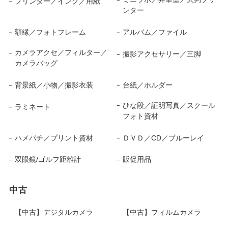
プリンター／インク／用紙
ンター
額縁／フォトフレーム
アルバム／ファイル
カメラアクセ／フィルター／
撮影アクセサリー／三脚
カメラバッグ
背景紙／小物／撮影衣装
台紙／ホルダー
ひな段／証明写真／スクール
ラミネート
フォト資材
ハメパチ／プリント資材
ＤＶＤ／CD／ブルーレイ
双眼鏡/ゴルフ距離計
販促用品
中古
【中古】デジタルカメラ
【中古】フィルムカメラ