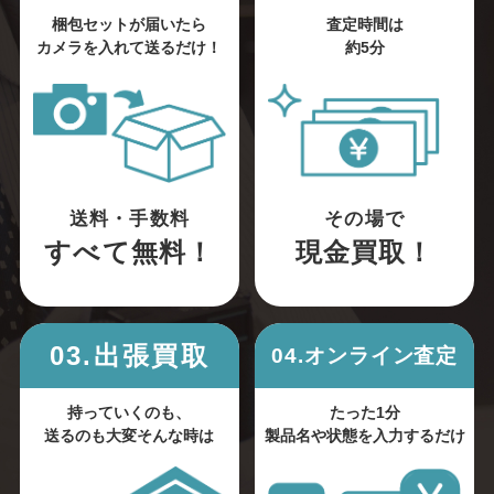
梱包セットが届いたら
査定時間は
カメラを入れて送るだけ！
約5分
送料・手数料
その場で
すべて無料！
現金買取！
03.出張買取
04.オンライン査定
持っていくのも、
たった1分
送るのも大変そんな時は
製品名や状態を入力するだけ