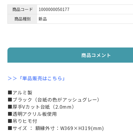
商品コード
1000000050177
商品種別
新品
商品コメント
＞＞「単品販売はこちら」
■アルミ製
■ブラック（台紙の色がアッシュグレー）
■厚手Vカット台紙（2.0mm）
■透明アクリル板使用
■吊りヒモ付
■サイズ ： 額縁外寸：W369×H319(mm)