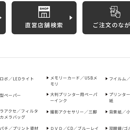
直営店舗検索
ご注文のな
メモリーカード／USBメ
ロボ／LEDライト
フイルム
モリ
大判プリンター用ペーパ
プリンタ
型ペーパー
ーインク
紙
ラアクセ／フィルタ
撮影アクセサリー／三脚
背景紙／
カメラバッグ
パチ／プリント資材
ＤＶＤ／CD／ブルーレイ
双眼鏡/ゴ