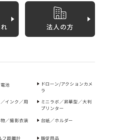
がれ
法人の方
ドローン/アクションカメ
／電池
ラ
ー／インク／用
ミニラボ／昇華型／大判
プリンター
小物／撮影衣装
台紙／ホルダー
ルフ距離計
販促用品