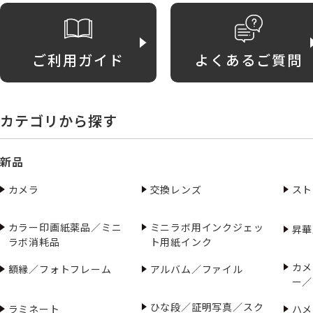
ご利用ガイド
よくあるご質問
カテゴリから探す
新品
カメラ
交換レンズ
スト
カラー印画紙薬品／ミニ
ミニラボ用インクジェッ
昇華
ラボ消耗品
ト用紙インク
カメ
額縁／フォトフレーム
アルバム／ファイル
ー／
ひな段／証明写真／スク
ラミネート
ハメ